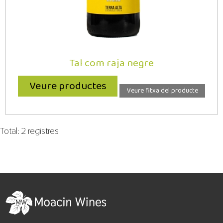
Tal com raja negre
Veure productes
Veure fitxa del producte
Total: 2 registres