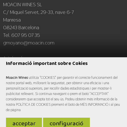
MOACIN WINES SL
C/ Miquel Servet, 29-33, nave 6-7
Manresa
08243 Barcelona
Tel. 607 95 07 35
gmoyano@moacin.com
Avís legal
Informació important sobre Cokies
Moacin Wines
utilitza "COOKIES" per garantir el correcte funcionament del
nostre portal web, millorant la seguretat, per obtenir una eficàcia i una
personalització superiors, per recollir dades estadístiques i per mostrar-li
publicitat rellevant. Si continua navegant o prem el botó "ACCEPTAR"
© Moacin Wines 2026
considerarem que accepta tot el seu ús. Podeu obtenir més informació de la
nostra POLÍTICA DE COOKIES prement el botó de MÉS INFORMACIÓ i al peu
de pàgina
Avís legal
-
Política de cookies
acceptar
configuració