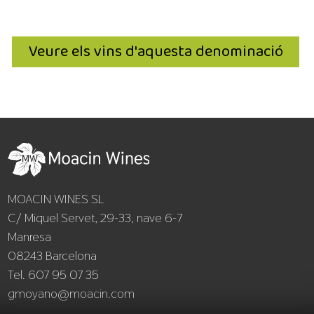
Veure els vins d'aquesta denominació
MOACIN WINES SL
C/ Miquel Servet, 29-33, nave 6-7
Manresa
08243 Barcelona
Tel. 607 95 07 35
gmoyano@moacin.com