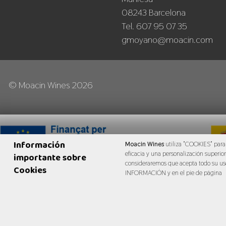
08243 Barcelona
Tel. 607 95 07 35
gmoyano@moacin.com
© Moacin Wines 2026
Información
Moacin Wines
utiliza "COOKIES" para 
eficacia y una personalización superio
importante sobre
consideraremos que acepta todo su u
Cookies
INFORMACIÓN y en el pie de página