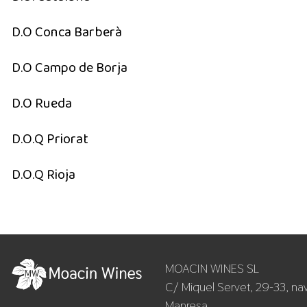
D.O Conca Barberà
D.O Campo de Borja
D.O Rueda
D.O.Q Priorat
D.O.Q Rioja
MOACIN WINES SL
C/ Miquel Servet, 29-33, na
Manresa