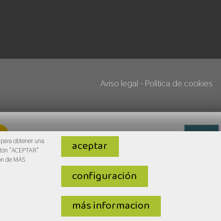
Aviso legal
-
Política de cookies
 para obtener una
aceptar
 botón "ACEPTAR"
ón de MÁS
configuración
más informacion