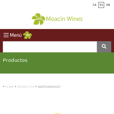
CA
ES
EN
Menú
Productos
»
»
»
HOME
PRODUCTOS
8437026119027