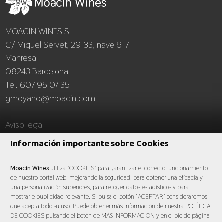
MOACIN WINES SL
C/ Miquel Servet, 29-33, nave 6-7
Manresa
08243 Barcelona
Tel. 607 95 07 35
gmoyano@moacin.com
Aviso legal
Información importante sobre Cookies
Moacin Wines
utiliza "COOKIES" para garantizar el correcto funcionamiento
de nuestro portal web, mejorando la seguridad, para obtener una eficacia y
una personalización superiores, para recoger datos estadísticos y para
© Moacin Wines 2026
mostrarle publicidad relevante. Si pulsa el botón "ACEPTAR" consideraremos
que acepta todo su uso. Puede obtener más información de nuestra POLÍTICA
DE COOKIES pulsando el botón de MÁS INFORMACIÓN y en el pie de página